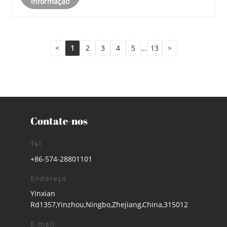
informação
<
1
2
3
4
5
...
13
>
Contate-nos
Tel
+86-574-28801101
Endereço
Yinxian
Rd1357,Yinzhou,Ningbo,Zhejiang,China,315012
E-mail