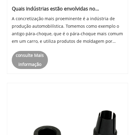
Quais indústrias estão envolvidas no
processamento de moldagem por injeção?
A concretização mais proeminente é a indústria de
produção automobilística. Tomemos como exemplo o
antigo pára-choque, que é o pára-choque mais comum
em um carro, e utiliza produtos de moldagem por
injeção. Algumas pessoas podem pensar que as peças
consulte Mais
moldadas por injeção não são fortes.
informação