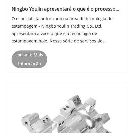
Ningbo Youlin apresentará o que é o processo
de estampagem
O especialista autorizado na área de tecnologia de
estampagem - Ningbo Youlin Trading Co., Ltd.
apresentará a você o que é a tecnologia de
estampagem hoje. Nossa série de serviços de
processos avançados representados por peças de
consulte Mais
estampagem profunda, peças de estampagem de
metal e estampagem progre......
informação