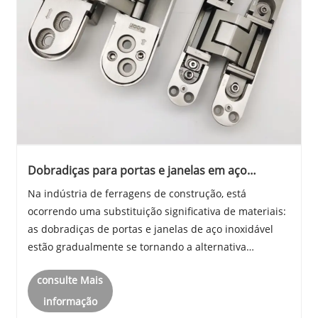
Dobradiças para portas e janelas em aço
inoxidável: a escolha líder emergente em
Na indústria de ferragens de construção, está
ferragens para construção
ocorrendo uma substituição significativa de materiais:
as dobradiças de portas e janelas de aço inoxidável
estão gradualmente se tornando a alternativa
preferida às dobradiças de latão tradicionais devido
consulte Mais
ao seu excelente desempenho.
informação