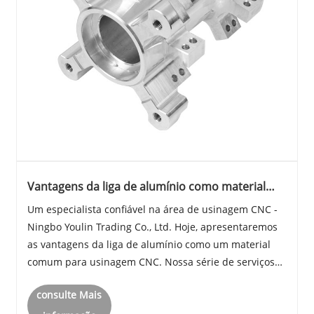
Vantagens da liga de alumínio como material
comum para usinagem CNC
Um especialista confiável na área de usinagem CNC -
Ningbo Youlin Trading Co., Ltd. Hoje, apresentaremos
as vantagens da liga de alumínio como um material
comum para usinagem CNC. Nossa série de serviços
de tecnologia de processamento representados pela
consulte Mais
Usinagem CNC de Alumínio tornaram-se modelos ......