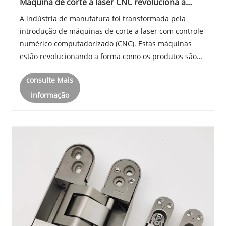
Máquina de corte a laser CNC revoluciona a
indústria manufatureira
A indústria de manufatura foi transformada pela
introdução de máquinas de corte a laser com controle
numérico computadorizado (CNC). Estas máquinas
estão revolucionando a forma como os produtos são
fabricados, fornecendo um método preciso e eficiente
consulte Mais
de corte de uma ampla gama de materiais.
informação