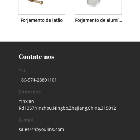
Forjamento de latão
Forjamento de alumínio
Contate-nos
Tel
+86-574-28801101
Endereço
Yinxian
Rd1357,Yinzhou,Ningbo,Zhejiang,China,315012
E-mail
sales@nbyoulins.com